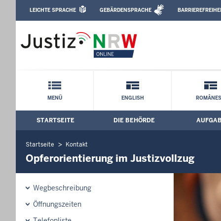
Direkt zum Inhalt
LEICHTE SPRACHE
GEBÄRDENSPRACHE
BARRIEREFREIHE
Leichte Sprache, Gebärdensprachenvideo u
Justizvollzugsanstalt Münster: Opferori
Schnellnavigation mit Volltext-Suche
MENÜ
ENGLISH
ROMÂNE
STARTSEITE
DIE BEHÖRDE
AUFGA
Hauptmenü: Hauptnavigation
Startseite
Kontakt
Opferorientierung im Justizvollzug
Wegbeschreibung
Öffnungszeiten
Telefonliste