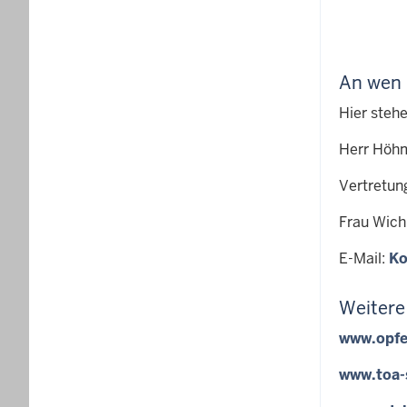
An wen 
Hier steh
Herr Höh
Vertretun
Frau Wic
E-Mail:
Ko
Weitere
www.opfe
www.toa-