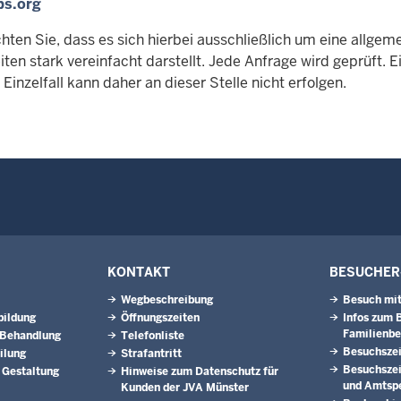
bs.org
hten Sie, dass es sich hierbei ausschließlich um eine allgem
iten stark vereinfacht darstellt. Jede Anfrage wird geprüft.
Einzelfall kann daher an dieser Stelle nicht erfolgen.
KONTAKT
BESUCHER
Wegbeschreibung
Besuch mit
bildung
Öffnungszeiten
Infos zum 
Familienb
 Behandlung
Telefonliste
Besuchszei
ilung
Strafantritt
Besuchszei
 Gestaltung
Hinweise zum Datenschutz für
und Amtsp
Kunden der JVA Münster