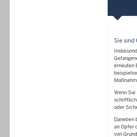
Sie sind
Insbesond
Gefangene
erneuten 
beispiels
Maßnahme
Wenn Sie 
schriftli
oder Sich
Daneben b
an Opfer 
von Grund