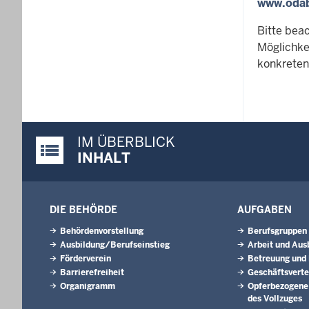
www.oda
Bitte beac
Möglichke
konkreten 
IM ÜBERBLICK
Justiz-Portal im Überblick:
INHALT
DIE BEHÖRDE
AUFGABEN
Behördenvorstellung
Berufsgruppen
Ausbildung/Berufseinstieg
Arbeit und Aus
Förderverein
Betreuung und
Barrierefreiheit
Geschäftsverte
Organigramm
Opferbezogene
des Vollzuges