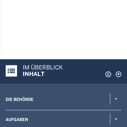
IM ÜBERBLICK
Justiz-Portal im Überblick:
INHALT
DIE BEHÖRDE
AUFGABEN