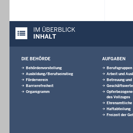
IM ÜBERBLICK
Justiz-Portal im Überblick:
INHALT
DIE BEHÖRDE
AUFGABEN
Behördenvorstellung
Berufsgruppen
Ausbildung/Berufseinstieg
Arbeit und Aus
Förderverein
Betreuung und
Barrierefreiheit
Geschäftsverte
Organigramm
Opferbezogene
des Vollzuges
Ehrenamtliche
Haftabteilung
Freizeit der G