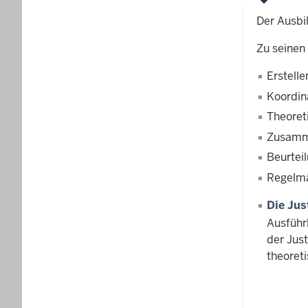
Der Ausbi
Zu seinen
Erstell
Koordin
Theoret
Zusamme
Beurtei
Regelmä
Die Jus
Ausführ
der Jus
theoret