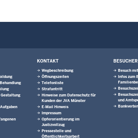
KONTAKT
BESUCHER
Wegbeschreibung
Besuch mit
bildung
Öffnungszeiten
Infos zum 
Familienb
 Behandlung
Telefonliste
Besuchszei
ilung
Strafantritt
Besuchszei
 Gestaltung
Hinweise zum Datenschutz für
und Amtsp
Kunden der JVA Münster
Bankverbi
 Aufgaben
E-Mail Hinweis
Impressum
efangenen
Opferorientierung im
Justizvollzug
Pressestelle und
Öffentlichkeitsarbeit