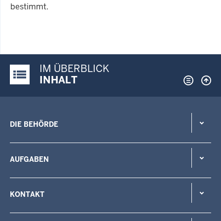
bestimmt.
IM ÜBERBLICK
Justiz-Portal im Überblick:
INHALT
DIE BEHÖRDE
AUFGABEN
KONTAKT