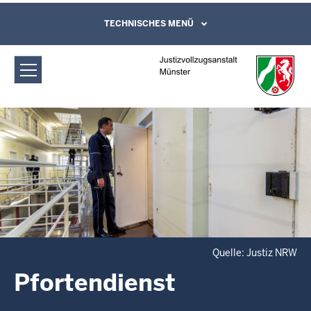
Direkt zum Inhalt
Justizvollzugsanstalt Münster:
TECHNISCHES MENÜ
Leichte Sprache, Gebärdensprachenvideo
und Kontaktformular
Pfortendienst
Quelle: Justiz NRW
Pfortendienst