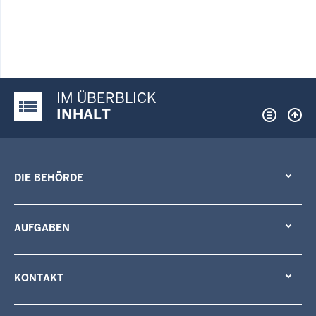
IM ÜBERBLICK
Justiz-Portal im Überblick:
INHALT
DIE BEHÖRDE
AUFGABEN
KONTAKT