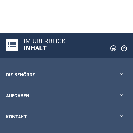
IM ÜBERBLICK
Justiz-Portal im Überblick:
INHALT
DIE BEHÖRDE
AUFGABEN
KONTAKT