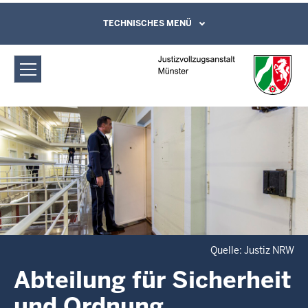
Direkt zum Inhalt
Justizvollzugsanstalt Münster:
TECHNISCHES MENÜ
Leichte Sprache, Gebärdensprachenvideo
und Kontaktformular
Abteilung für Sicherheit und Ordnung
Quelle: Justiz NRW
Abteilung für Sicherheit
und Ordnung