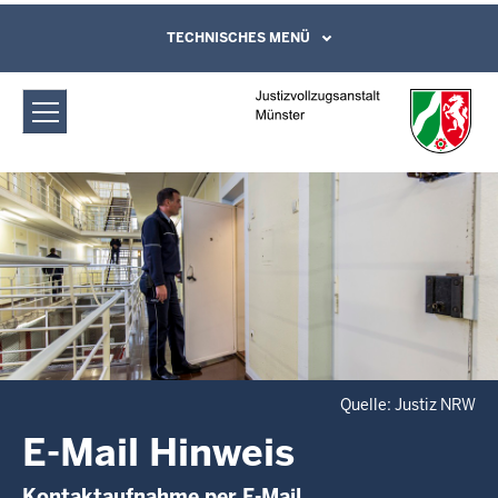
Direkt zum Inhalt
Justizvollzugsanstalt Münster: E-Mail
TECHNISCHES MENÜ
Leichte Sprache, Gebärdensprachenvideo
und Kontaktformular
Hinweis
Quelle: Justiz NRW
E-Mail Hinweis
Kontaktaufnahme per E-Mail